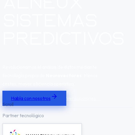
Alneux
Sistemas
Predictivos
Revolucionamos el análisis de datos mediante
tecnología propia de
Neurovectores
.
Menos
costes, mayor eficiencia operativa.
Habla con nosotros
Ver soluciones →
Scroll
Partner tecnológico