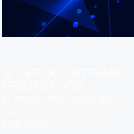
Alneux
Sistemas
Predictivos
IA Predictiva Avanzada
para decisiones más
precisas